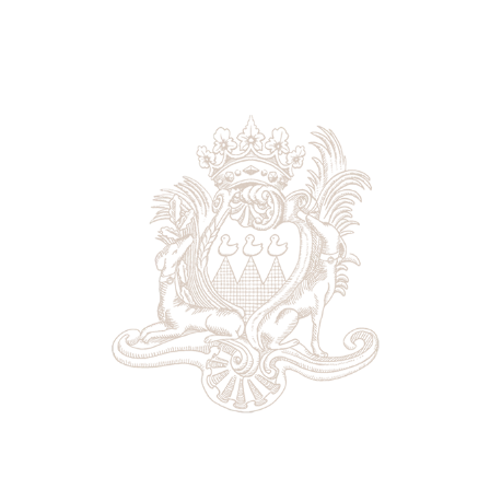
Le début des années 1990 voit l’arrivée des vins des
terroirs
Mittelbourg
et
Orschwillerbourg.
Débute alors une nouvelle philosophie de travaille
en intégrant cette notion de lieu et de terroir dans
l’élaboration des vins. A cette même époque, arrive
une réflexion sur l’amélioration de la qualité des
sols, les frères décident alors de mettre en place
l’enherbement des rangs de vignes pour limiter le
désherbage chimique et l’érosion. Durant ces
années, ils décident de bâtir de nouveaux locaux de
stockage pour entreposer la production de
bouteille devenue plus conséquente au fil des